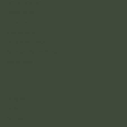
Terms & Conditions
Privacy Policy
Contact Us
Shipping Policy
Help & Support FAQs
Refund and Returns Policy
Service Policy
CONNECT
Instagram
Facebook
YouTube