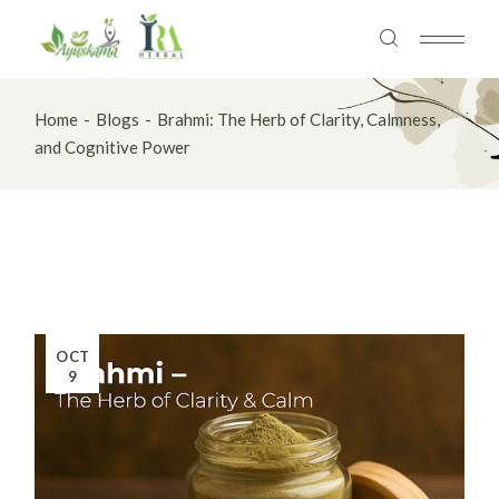
Skip
to
the
content
Home
Blogs
Brahmi: The Herb of Clarity, Calmness,
and Cognitive Power
OCT
9