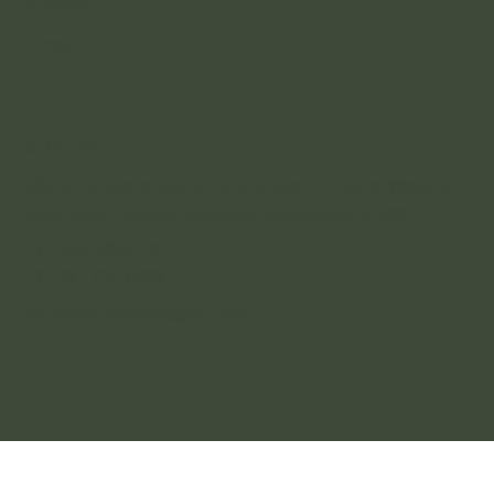
Pinterest
Linkedin
CONTACT
60s caffe, Next street to Hotel, Green Hill, Secret Waterfall
Road, Upper Tapovan, Rishikesh, Uttarakhand 249201
+91 844 588 9122
+91 991 731 7388
ayuskamarishikesh@gmail.com