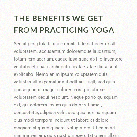
THE BENEFITS WE GET
FROM PRACTICING YOGA
Sed ut perspiciatis unde omnis iste natus error sit
voluptatem. accusantium doloremque laudantium,
totam rem aperiam, eaque ipsa quae ab illo inventore
veritatis et quasi architecto beatae vitae dicta sunt
explicabo. Nemo enim ipsam voluptatem quia
voluptas sit aspernatur aut odit aut fugit, sed quia
consequuntur magni dolores eos qui ratione
voluptatem sequi nesciunt. Neque porro quisquam
est, qui dolorem ipsum quia dolor sit amet,
consectetur, adipisci velit, sed quia non numquam
eius modi tempora incidunt ut labore et dolore
magnam aliquam quaerat voluptatem. Ut enim ad
minima veniam, quis nostrum exercitationem ullam