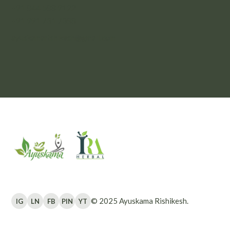
+91 844 588 9122
+91 991 731 7388
ayuskamarishikesh@gmail.com
© 2025
Ayuskama Rishikesh
.
IG
LN
FB
PIN
YT