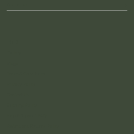
INFO
Gallery
Blogs
Terms & Conditions
Privacy Policy
Contact Us
Shipping Policy
Help & Support FAQs
Refund and Returns Policy