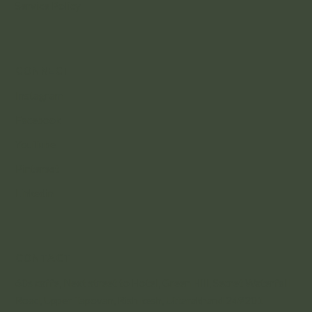
Service Policy
CONNECT
Instagram
Facebook
YouTube
Pinterest
Linkedin
CONTACT
60s caffe, Next street to Hotel, Green Hill, Secret Waterfall
Road, Upper Tapovan, Rishikesh, Uttarakhand 249201