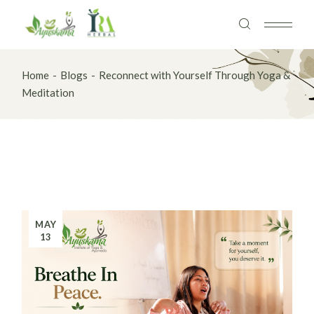
Skip
to
the
content
Home
Blogs
Reconnect with Yourself Through Yoga &
Meditation
MAY
13